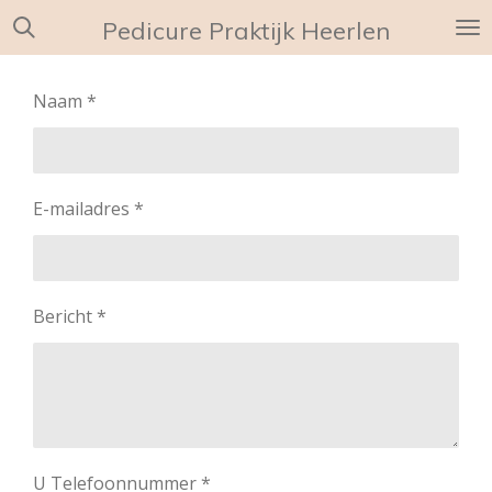
Ga
Pedicure Praktijk Heerlen
direct
naar
Naam *
de
hoofdinhoud
E-mailadres *
Bericht *
U Telefoonnummer *